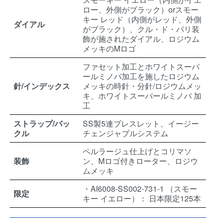
ロー、外側がブラック）orスモー
キー レッド（内側がレッド、外側
ダイアル
がブラック）、クル・ド・パリ装
飾が施されたダイアル、ロジウム
メッキのMロゴ
ファセット加工とホワイトスーパ
ールミノバ加工を施したロジウム
針/インデックス
メッキの時針・分針/ロジウムメッ
キ、ホワイトスーパールミノバ 加
工
ストラップ/バッ
SS製5連ブレスレット、イージー
クル
チェンジャブルシステム
ペルラージュ仕上げとコリマソ
装飾
ン、Mロゴ付きローター、ロジウ
ムメッキ
・AI6008-SS002-731-1 （スモー
限定
キー イエロー）： 日本限定125本