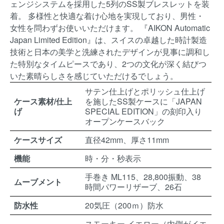
ェンジシステムを採用した5列のSS製ブレスレットを装
着。 多様性と快適な着け心地を実現しており、男性・
女性を問わずお使いいただけます。 『AIKON Automatic
Japan Limited Edition』は、スイスの卓越した時計製造
技術と日本の美学と洗練されたデザインが見事に調和し
た特別なタイムピースであり、2つの文化が深く結びつ
いた素晴らしさを感じていただけるでしょう。
サテン仕上げとポリッシュ仕上げ
ケース素材/仕上
を施したSS製ケースに「JAPAN
げ
SPECIAL EDITION」の刻印入り
オープンケースバック
ケースサイズ
直径42mm、厚さ11mm
機能
時・分・秒表示
手巻き ML115、28,800振動、38
ムーブメント
時間パワーリザーブ、26石
防水性
20気圧（200ｍ）防水
スモーキー イエロー（内側がイエ