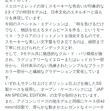
イエローとレッドの深くスモーキーな色合いが印象的な
2タイプの特別モデルは、日本文化のエネルギーと温も
りを体現しています。
今回のスペシャル・エディションは、「時を告げるだけ
でなく、物語を伝えるタイムピースを作る」というモー
リス・ラクロアのコミットメントを強化するものです。
スモーキーな美しい文字盤を引き立てるのは、細部まで
丁寧に仕上げられたインデックスと針。
そして、2モデル共に魅惑的なクル・ド・パリ模様が施
され、ラグジュアリーなイエローまたはレッドカラー部
分から、日付表示のない洗練されたシンプルなブラック
カラー部分へと繊細なグラデーションで変化していま
す。
いずれもサテン仕上げとポリッシュ仕上げを施したSS
製ケースを採用し、オープン・ケースバックには「JAP
AN SPECIAL EDITION」の文字が刻印されています。
また、アイコンシリーズの他モデルと同様にケース径42
mmのSS製で、滑らかな動きがエレガントなイージーチ