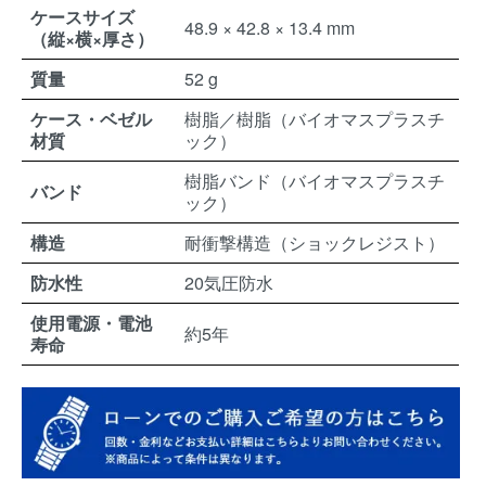
ケースサイズ
48.9 × 42.8 × 13.4 mm
（縦×横×厚さ）
質量
52 g
ケース・ベゼル
樹脂／樹脂（バイオマスプラスチ
材質
ック）
樹脂バンド（バイオマスプラスチ
バンド
ック）
構造
耐衝撃構造（ショックレジスト）
防水性
20気圧防水
使用電源・電池
約5年
寿命