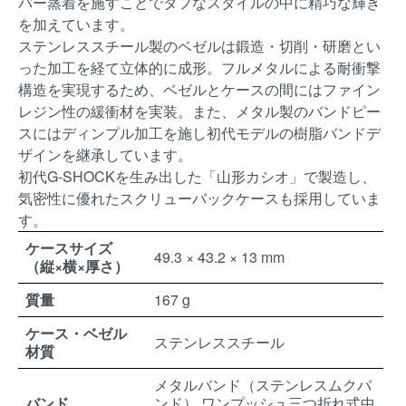
バー蒸着を施すことでタフなスタイルの中に精巧な輝き
を加えています。
ステンレススチール製のベゼルは鍛造・切削・研磨とい
った加工を経て立体的に成形。フルメタルによる耐衝撃
構造を実現するため、ベゼルとケースの間にはファイン
レジン性の緩衝材を実装。また、メタル製のバンドピー
スにはディンプル加工を施し初代モデルの樹脂バンドデ
ザインを継承しています。
初代G-SHOCKを生み出した「山形カシオ」で製造し、
気密性に優れたスクリューバックケースも採用していま
す。
ケースサイズ
49.3 × 43.2 × 13 mm
（縦×横×厚さ）
質量
167 g
ケース・ベゼル
ステンレススチール
材質
メタルバンド（ステンレスムクバ
バンド
ンド） ワンプッシュ三つ折れ式中