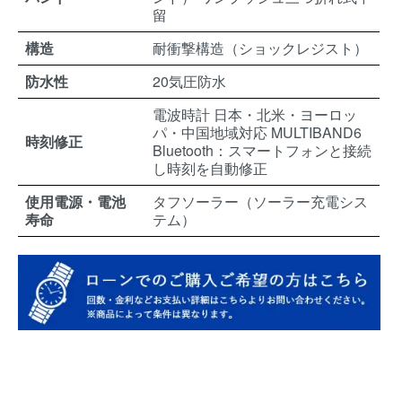
留
構造
耐衝撃構造（ショックレジスト）
防水性
20気圧防水
電波時計 日本・北米・ヨーロッ
パ・中国地域対応 MULTIBAND6
時刻修正
Bluetooth：スマートフォンと接続
し時刻を自動修正
使用電源・電池
タフソーラー（ソーラー充電シス
寿命
テム）