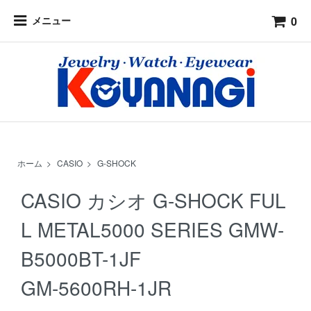
0
メニュー
ホーム
>
CASIO
>
G-SHOCK
CASIO カシオ G-SHOCK FUL
L METAL5000 SERIES GMW-
B5000BT-1JF
GM-5600RH-1JR