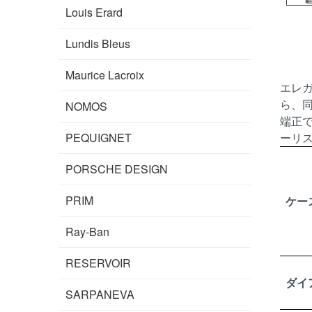
Louis Erard
Lundis Bleus
Maurice Lacroix
エレ
ら、
NOMOS
端正
PEQUIGNET
ーリ
PORSCHE DESIGN
PRIM
ケー
Ray-Ban
RESERVOIR
ダイ
SARPANEVA