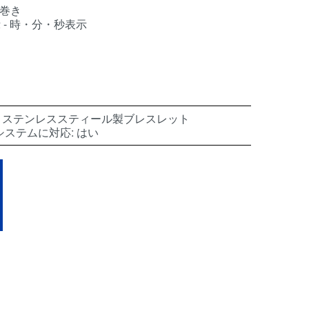
動巻き
示 - 時・分・秒表示
: ステンレススティール製ブレスレット
ステムに対応: はい