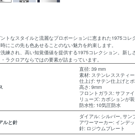
ガントなスタイルと流麗なプロポーションに恵まれた1975コ
同時にこの先も色あせることのない魅力を約束します。
で洗練され、高い知覚価値を提供する1975コレクション。新
ス・ラクロアならではの要素が詰まっています。
直径: 39 mm
素材: ステンレススティ
仕上げ: サテン仕上げと
ス
高さ: 9mm
フロントガラス: サファ
リューズ: カボションが
防水性: 10気圧防水
ダイアル: シルバー, サ
アルと針
アワーマーカー: インデッ
針: ロジウムプレート