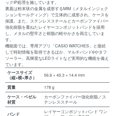
ックIP処理を施しています。
裏蓋は粉末状の金属を成形するMIM（メタルインジェク
ションモールディング）で立体的に成形され、ケースを
保護。また、ステンレススチールとカーボンファイバー
強化樹脂を重ねたレイヤーコンポジットバンドを採用
し、メタルの堅牢さと樹脂の軽やかさを両立していま
す。
機能面では、専用アプリ「CASIO WATCHES」と接続
して時刻情報を取得できるほか、マルチバンド6やタフ
ソーラー、高輝度なLEDライトなど実用的な機能を備え
ています。
ケースサイズ
56.6 × 45.3 × 14.4 mm
（縦×横×厚さ）
質量
178 g
ケース・ベゼル
カーボンファイバー強化樹脂／ス
材質
テンレススチール
レイヤーコンポジットバンド ワン
バンド